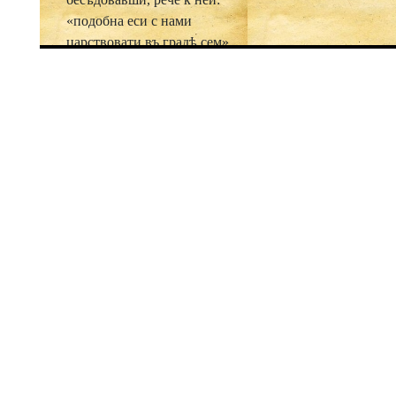
«подобна еси с нами
царствовати въ градѣ сем».
Она же разумѣвши, рече ко
цесарю: «Азъ погана есмь;
да аще мя хощеши крестити,
то крести мя самъ; аще ли
сего не сотвориши, то не
имамъ креститися». Царь
же послуша словесѣ сего и
абие крести ю съ
патриархомъ. Просвѣщена
же бывши, и она же тогда
радовашеся душею и
тѣломъ. И тѣмъ яко
поучивши ю патриархъ о
вѣрѣ, и рече еи:
«Благословена ты въ женах
рускых, сице бо оставивши