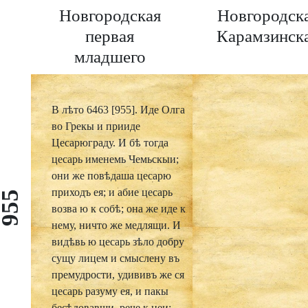
Новгородская
Новгородск
первая
Карамзинск
младшего
извода
В лѣто 6463 [955]. Иде Олга
во Грекы и прииде
Цесарюграду. И бѣ тогда
цесарь именемь Чемьскыи;
они же повѣдаша цесарю
приходъ ея; и абие цесарь
955
возва ю к собѣ; она же иде к
нему, ничто же медлящи. И
видѣвь ю цесарь зѣло добру
сущу лицем и смыслену въ
премудрости, удививъ же ся
цесарь разуму ея, и пакы
бесѣдовавши, рече к неи: