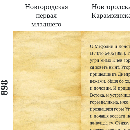
Новгородская
Новгородск
первая
Карамзинск
младшего
извода
О Мефодии и Конст
В лѣто 6406 [898].
угри мимо Киев го
ся зоветь нынѣ Уго
пришедше къ Днепр
вежами, бѣшя бо хо
898
и половци. И приш
Встока, и устремиш
горы великыа, иже
прозвашяся горы Уг
и почашя воевати н
живущаа ту. Сѣдяху
переже словени, и 