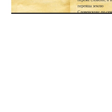
переяша землю
Словенскую; по сем
прогнашя волохи и
наслѣдишя землю ту
сѣдошя съ словенми
покоривше я под ся,
оттолѣ прозвася зе
Угорская. И начашя
угре на Греки, и п
землю Фрачьску и
Македонску даже и
Селуня; и начашя в
на мораву и на чехы
единь языкъ словен
Словени же сѣдяху 
Дунаю, ихже прияшя
и морава, и чеси, и 
и поляне, яже ныне