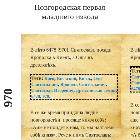
Новгородская первая
младшего извода
В лѣто 6478 [970]. Святославъ посади
В лѣ
Ярополка в Киевѣ, а Олга въ
Яроп
древлянѣхъ.
Тег
Свя
Теги:
,
,
,
Киев
Киевский
Князь
Олег
Свя
,
,
Святославич
Ярополк Святославич
647
,
,
Святослав Игоревич
Древлянская земля
970
,
,
6478
970
В с
В се же время приидоша людие
новг
новгородстѣи, просяще князя себѣ:
аще 
«Аще не поидет к нам, то мы налѣземъ
княз
собѣ князя». Рече к нимъ Святославъ:
«А б