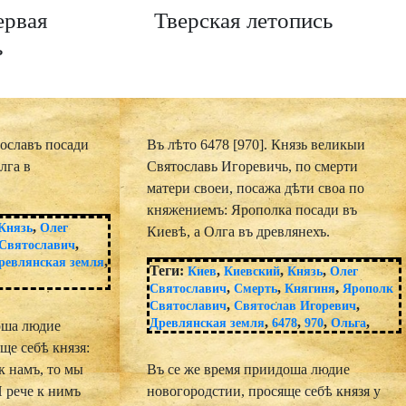
ервая
Тверская летопись
ь
тославъ посади
Въ лѣто 6478 [970]. Князь великыи
лга в
Святославь Игоревичь, по смерти
матери своеи, посажа дѣти своа по
княжениемъ: Ярополка посади въ
,
Князь
Олег
Киевѣ, а Олга въ древлянехъ.
,
Святославич
,
ревлянская земля
Теги:
,
,
,
Киев
Киевский
Князь
Олег
,
,
,
Святославич
Смерть
Княгиня
Ярополк
,
,
Святославич
Святослав Игоревич
,
,
,
,
Древлянская земля
6478
970
Ольга
оша людие
ще себѣ князя:
к намъ, то мы
Въ се же время приидоша людие
И рече к нимъ
новогородстии, просяще себѣ князя у