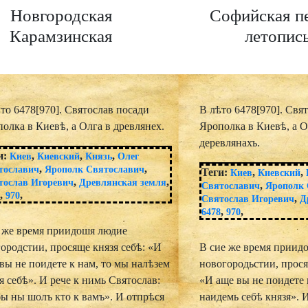
Новгородская
Софийская п
Карамзинская
летопис
то 6478[970]. Святослав посади
В лѣто 6478[970]. Свя
олка в Киевѣ, а Олга в древлянех.
Ярополка в Киевѣ, а О
деревлянахъ.
и:
,
,
,
Киев
Киевский
Князь
Олег
,
,
тославич
Ярополк Святославич
Теги:
,
,
Киев
Киевский
,
,
тослав Игоревич
Древлянская земля
,
Святославич
Ярополк 
,
,
8
970
,
Святослав Игоревич
Д
,
,
6478
970
е же время приидошя людие
ородстии, просяще князя себѣ: «И
В сие же время приид
вы не поидете к нам, то мы налѣзем
новогородьстии, прося
я себѣ». И рече к нимь Святослав:
«И аще вы не поидете 
ы ны шолъ кто к вамъ». И отпрѣся
наидемь себѣ князя». 