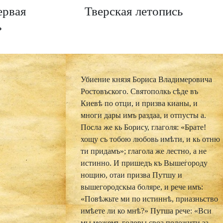
ервая
Тверская летопись
ь
Убиение князя Бориса Владимеровича Ростовъского. Святополкь сѣде въ Киевѣ по отци, и призва кианы, и многи дары имъ раздаа, и отпусты а. Посла же кь Борису, глаголя: «Брате! хощу съ тобою любовь имѣти, и кь отню ти придамъ»; глагола же лестно, а не истинно. И пришедъ къ Вышегороду нощию, отаи призва Путшу и вышегородскыа боляре, и рече имъ: «Повѣжьте ми по истиннѣ, приазньство имѣете ли ко мнѣ?» Путша рече: «Вси мы можемъ головы своа положити за тя». Видѣвъ же диаволь, искони ненавидяи добра человѣку, яко всю надежду свою на Бога положиль есть святыи Борись, начатъ подвижнѣе бывати и обрѣть, якоже и Каина на братоубииство горяща, такоже и окааннаго Святополка, по истиннѣ втораго Каина, улови мысль его, яко да избыетъ вся наслѣдникы отца своего, и самъ прииметь всю власть Рускую единь. Тогда призва къ себѣ окаанныи, проклятыи Святополкь съвѣтники всему злу и началникы всеа неправды, и отвръзе прескврыиаа своа уста, и испусти злыи свои глась, и рече Путшинѣ чади: «Аще убо обѣщастеся главы своа положити за мя, то шедше, братиа моа, да где обрящете брата моего Бориса, исмотривше времени убиите его»; и обѣщашася ему тако сътворити. О таковыхъ рече пророкь: "Скоры суть пролиати кровь бес правды; сии бо обѣщаваются крови, и събираютъ себѣ злаа; сихъ путие суть събирающе безаконие, и нечестиемь бо свою душу обиемлютъ". Блаженныи же Борисъ, якоже бѣ посланъ отъ отца своего, и не обрѣте противныхъ своихъ и възвратися; и слышавь о отни смерти, и како потаилъ Святополкь смерть отца своего, и не хотя ити кь Киеву, но якоже бѣ воротилься, и пришедъ ста на Алтѣ шатры; и рѣша ему дружина: «Поиди, сяди въ Киевѣ на столѣ отца своего, се бо вси вои въ руку ти суть». Онъ же къ нимъ отвѣщавааше: «Не буди мнѣ того възяты рукы на брата моего, еще же и старѣишаго, егоже быхъ имѣль яко отца; мнози бо языци въ дому отца моего и превратятъ сердце мое, еже прогнати ми его; якоже и отецъ мои сътвори прежде святаго крещениа». Се же слышавше вои, разыидошася отъ него, а самъ остася токмо съ отрокы своими. И бяше день суботныи, а самъ бѣаше въ велицѣ тузѣ и печали, и влѣзь въ шатерь свои съкрушенымъ сердцемъ, и плакаашеся ськрушенымъ сердцемъ, а душею радостною жалостно глась свои испущааше: «Слезь моихъ не презри, Владыко! да якоже уповаю на тя, тако да сь твоими рабы прииму часть и жребии съ всѣми святыми твоими, яко ты еси Богь милостивь и тебѣ славу възсылаемъ Отцу и Сыну и Святому Духу, нынѣ и присно и въ вѣкы вѣкомъ». Помышляашетъ же мучение и страсть святаго мученика Никиты и святаго Вячеслава, брата Болеславля, князя Чьского, подобно сему убиену бывшу отъ Болеслава, Лятьского князя, брата суща, и како святѣи Варварѣ отець свои убиица бысть; и помышляаше слово премудраго Соломона: праведници въ вѣкы живуть, отъ Господа мзда ихь и строение ихъ отъ Вышняго; и о семъ словеси токмо утѣшаашеся. Таче бысть вечеръ, повелѣ пѣти вечерню, а самъ влѣзь въ шатерь, нача творити вечернюю, съ слезами горкыми и частымъ въздыханиемъ и стенаниемъ многымь. По сихъ же леже спати, и бяше сонь его въ мнозѣ размышлении и въ печали крѣпцѣ и страшнѣ, како предатися на страсть, и како пострадати, и течение скончати, и вѣру сьблюсти, яко да неищадымыи вѣнець прииметъ отъ рукы Вседрьжителя. И възбнувь рано, и видѣ, яко годъ есть утрении, бѣ же въ святую недѣлю, и рече къ прозвитеру своему: «Въставь, начни утренюю»; самъ же, обувь нозѣ свои и лице свое умывъ, начатъ молитися Господу Богу. Послании же отъ Святополка приидоша на Алто въ нощь ту, и подступиша близь шатра, и слышаша гласъ блаженнаго страстотръпца, поюще псалмы заутреняа. Бяше же ему вѣсть о убиении его, и начать пѣти: "Господи! что ся умножиша стужающеи ми? Мнози вьсташа на мя; и прочаа псалма того. И начатъ пѣти псалтырь, глаголя, "яко обыдоша мя пси мнози и юнци тучнии обдрьжаща мя"; и паки: "Господи, Боже мои! на тя уповахъ, и спаси мя; таче по семъ канонь". И скончаша ему утренюю, начатъ молитися, зря ко иконѣ Господни, глаголя сице: «Господи Исусе Христе! Иже симъ образомъ явися на земли, изволивыи своею волею пригвоздитися на крестѣ, и приимъ смерть грѣхь ради нашихъ, и сподоби мя тако приати страсть». И яко услышааше топотъ золъ около шатра, и трепетенъ бывь, нача слезы испущати отъ очию своею, и глаголаше: «Слава ти, Господи, о всемь томъ яко сподобиль ми еси, зависти ради, приати горкую смерть, и все пострадати любве ради словесе твоего; не въсхотѣхъ бо себе самъ възыскати, ничтоже себе изволихъ по апостолу: любы тръпитъ, всему вѣру емлетъ, не ищетъ своихъ си; и пакы: боязни въ любви нѣсть, но съврьшенна любовь вонъ изгоняетъ страхъ; тѣмже, Владыко, душа моа въ руку твоею есть выну, яко закона твоего не забыхъ; яко Господу годѣ, тако и бысть.» И яко узрѣ прозвитерь его и отрокь, иже служааше предъ нимъ, господина своего дряхла и печалию обилна суща зѣло, расплакастася и глаголаста: «Милыи наю господине драгыи! коликои благости сподобися, яко не въсхотѣ противитися брату своему, любве ради Божиа, колико воа дръжа въ руку свою!». И си рекша, умилистася и умлькоста, и абие узрѣста текущихъ кь шатру, блистания оружиа, и мечное оцѣщение. Безъ милости прободено бысть честное и многомилостивое тѣло святаго и блаженнаго страстотрьпца Бориса; и въскочивше въ шатрь насунуша его копиемъ окаанныи Путша, и Талець, и Еловичь, и Ляшко. Видѣвъ же се отрокъ его, връжеся на тѣло его, рекь: «Да не остану тебе, господине мои драгыи; да идеже красота тѣла твоего увядаетъ, ту и азъ сподоблень буду животь свои скончати». Бяше же сеи отрокъ родомъ Угринь, именемъ Георгии, братъ Моисею, егоже потомъ плѣни Болеславъ, плѣнуа Киевь съ Святополкомь, бияся съ Ярославомъ; много пострада въ Лясѣхъ въ плѣну отъ жены нѣкыя, еяже мужа убиша на бою вои Ярославли; она же хотѣ сего Моисея въ домь свои взяти въ мужа себѣ, красоты ради его, бѣша бо красенъ велми; о немъ же повѣсть въ Патерицѣ въ Печерскомь. Мы же сие глаголемь; На Георгиа же бяше възложилъ святыи Борисъ гривну злату, бѣ бо любимъ Борисомъ паче мѣры; ту же и того прободоша. Святыи же Борисъ яко бысть уранень, искочи ис шатра въ оторопѣ, и начаша глаголати стоящеи округъ его: «Что стоите зряще? Приступльше скончаемь повелѣнное намъ". Сиа слышавъ блаженныи Борисъ, нача молитися имъ и милъ ся дѣати, глаголя имъ: «братиа моа милаа! мало ми время дождѣте, да помолюся Богу моему.» И възрѣвь на небо сь слезами и горцѣ въздохнувь, нача молитися сицеми глаголы: «Господи Исусе Христе, Боже милостивыи, и многомилостивыи, и премногомилостивыи Владыко! славати, яко сподобилъ мя еси, Владыко, отъ прелести житиа сего лестнаго отъити; слава ти, прещедрыи Живодавче, яко сподобилъ мя еси труда святыхь ти мученикь; слава ти, Владыко человѣколюбче, сподобивыи мя скончати хотѣние сердца моего; слава, Христе, многому милосердию твоему, иже направивыи на правыи путь мирныи ногы моа тещи къ тебѣ безъ съблазньства; призры съ высоты святыа твоеа и виждь болѣзнь сердца моего, юже приахь отъ сродника моего, яко тебе ради умръщвляемы есми весь день, въмѣниша мя яко овца въ снѣдь. Вѣси бо, Господи мои, вѣси, яко не противлюся, ни въпрекы глаголю; имыи въ руку моею вся воа отца моего и вся любима отца моего, и ничтоже умыслихъ противу брату моему, онъ же елико възможе, въздвиже на мя; да аще бы ми врагь поносилъ, претрьпѣлъ быхъ убо отъ него, и аще бы ненавидяи мя на мя велерѣчевалъ, укрылся быхъ отъ него. Но ты, Господи, виждь и суди межи мною и братомъ моимъ, и не постави имъ грѣха сего, но приими въ миръ духь мои, аминь». Таче възрѣвь къ нимъ умиленыма очима, испадшимъ лицемъ, весь слезами облиявся, рече е: «Братие! приступльше кончаите службу вашу, и не буди мирь, братие, брату моему и вамъ». Да елико слышаху словеса его, отъ слезъ не можааху ни словесе рещи, отъ страха же и печали горкиа и отъ многь слезъ, но съ въздыханиемь горкымъ жалостно глаголааху, плачуще въ души своеи: «Увы намъ, княже нашь милыи, драгыи, блаженныи, водителю слѣпымь, одежда нагымъ, старости жезль, ненаказаннымь казателю! кто уже исправитъ вся? како не въсхотѣ славы мира сего? како не въсхотѣ веселитися съ честными велможами? како не въсхотѣ величии въ семъ житии? кто бо не почудится великому его смирентю? кто ли не смирится, оно смирение видя и слыша?» И абие успе, предавь душу въ руцѣ Бога живаго, мѣсяца иулиа 24 день. Избыша же и отрокы многы; съ Георгиа же не могуще гривны сняти, отсѣкше главу его отвръгоша кромѣ, да тѣмъ послѣди не могоша познати тѣла его. Блаженнаго же Бориса обертѣша въ шатеръ, възложиша на кола, и повезоша его, и яко быша на бору, нача въскланяти святую главу свою; и се увѣдавъ Святополкь, посла два варяга, и прободоста и мечи въ сердце. И тако скончася блаженныи Борисъ, въсприемъ неувѣдаемыи вѣнець отъ Христа Бога съ праведними, причтеся съ пророкы и апостолы, и съ ликы мученическыми въдворяася, Авраама на лонѣ почиваа, и видя неизреченную радость, въспѣваа съ аггелы и веселяся въ лицѣ святыхъ. И привезше на Днѣпрь, вложиша его въ лодию, и приплувше съ нимь подъ Киевь; Киане же не приаша его, но отпнухуша прочь. И привезше тѣло его таи, положиша у церкви святаго Василия, въ Вышегородѣ, въ землю погребоша. Сеи благовѣрныи князь Борись, благаго корене сыи, послушливъ бѣ, отцу покаряяся о всемъ; тѣломъ бяше красень и высокь, лицемь кругль, плечи высоцѣ, въ чреслѣхь тонокь, очима добрь и весель, брада мала и усъ, младъ бо бѣ еще; свѣтяся царскы, крѣпокъ тѣломъ, на рати храберь, въ сьвѣтехъ мудръ и разумень, при всемь всячьскы украшень акы цвѣтъ въ юности своеи, и благодать Божиа цвѣтяше на немъ. Окааннии же сии убиици приидоша кь Святополку, акы хвалу имуще, безаконници. Сии бо слугы бѣсы бываютъ; бѣсы бо на злое посылаеми бываютъ, аггели же на благое слеми суть. Аггель бо человѣку зла не сьтворяетъ, но благое мыслитъ ему всегда, паче же христианомъ помагаетъ и заступаетъ отъ съпротивнаго диавола; а бѣси всегда на злое словятъ, завидяще ему, понеже видятъ человѣка почтена Богомъ, и завидяще ему, на злое слеми скори суть. Рече бо Богь: "Кто идетъ прелестити Ахава? И рече бѣсь: "Се азъ иду". Злыи же человѣкь, тщашася на злое, не хуждьши есть бѣса; бѣси бо Бога боятся и человѣкь стыдятся, а золъ че