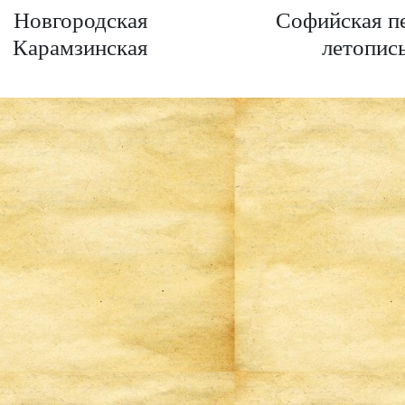
Новгородская
Софийская п
Карамзинская
летопис