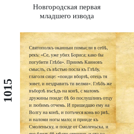
Новгородская первая
младшего извода
Святополкъ оканныи помысли в себѣ,
рекъ: «Се, уже убих Бориса; како бы
погубити Глѣба». Приимъ Каиновъ
смыслъ, съ вѣстью посла къ Глѣбу,
глаголя сице: «поиди вборзѣ, отець тя
1015
зовет, и нездравить ти велми». Глѣбъ же
въборзѣ въсѣдъ на конѣ, с маломъ
дружины поиде: бѣ бо послушливъ отцу
и любимъ отчемь. И пришедшю ему на
Волгу на конѣ, и потъчеся конь во рвѣ,
и наломи ногы мало; и прииде къ
Смоленьску, и поиде от Смоленьска, и
яко близъ бѣ мѣсто строино, и ста на