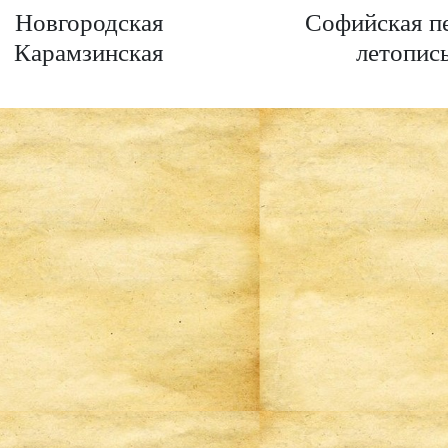
Новгородская
Софийская п
Карамзинская
летопис