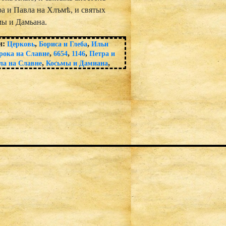
а и Павла на Хлъмѣ, и святых
мы и Дамьана.
и:
,
,
Церковь
Бориса и Глеба
Ильи
,
,
,
рока на Славне
6654
1146
Петра и
,
,
ла на Славне
Косьмы и Дамиана