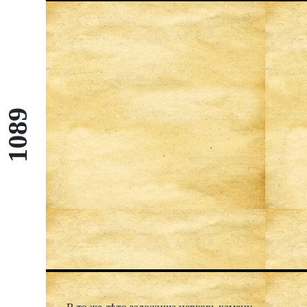
и драгыи брате, аще еси деръзновение
получилъ у господа, моли о моемъ
унынии, дабы и азъ сподобленъ былъ ту
же страсть прияти и с тобою жити, неже
въ свѣтѣ семъ прелестьнѣмъ». И сице
ему стенющю и плачющю и
въздыхающю, слезами омачающю, и
1089
часто бога призывающе, приспѣша
внезапу, послании от Святополка злыя
слугы. Святыи же шедши въ кораблецѣ,
и срѣтоша усть рѣкы Смядынѣ; тогда
оканныи оступиша в корабли. Поваръ
же Глѣбовъ, именемь Торчинъ, иземь
ножь, зарѣза Глѣба вборзѣ, яко агня
незлобиво, мѣсяца септября въ 5 день; и
принесеся жерътва чиста, и възиде на
небесныя обители къ господу, и узри
желаемаго си брата, и въсприяста вѣнца
нетлѣнныя. Оканныи же убиица