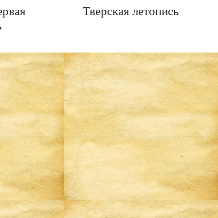
ервая
Тверская летопись
ь