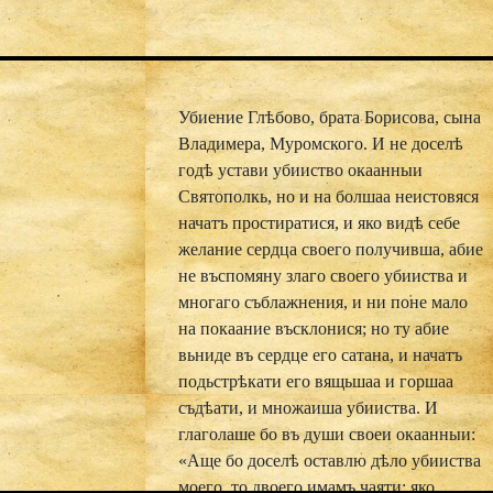
Убиение Глѣбово, брата Борисова, сына
Владимера, Муромского. И не доселѣ
годѣ устави убииство окаанныи
Святополкь, но и на болшаа неистовяся
начатъ простиратися, и яко видѣ себе
желание сердца своего получивша, абие
не въспомяну злаго своего убииства и
многаго съблажнения, и ни поне мало
на покаание въсклонися; но ту абие
вьниде въ сердце его сатана, и начатъ
подьстрѣкати его вящьшаа и горшаа
съдѣати, и множаиша убииства. И
глаголаше бо въ души своеи окаанныи:
«Аще бо доселѣ оставлю дѣло убииства
моего, то двоего имамъ чаяти: яко