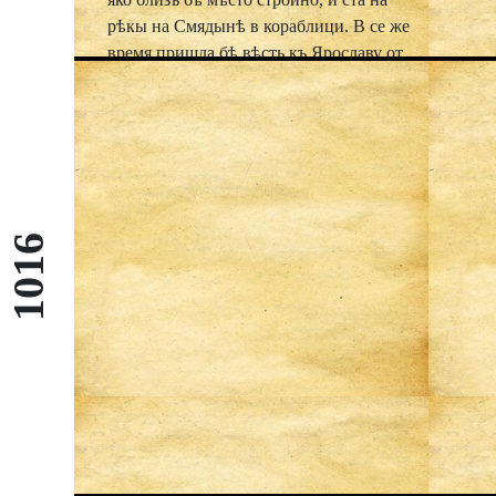
рѣкы на Смядынѣ в кораблици. В се же
время пришла бѣ вѣсть къ Ярославу от
Передславы о отни смерти, и посла
Ярославъ къ Глѣбу, глаголя: «отець ти
умерлъ. а брат ти убиенъ от
Святополка». Се слышавъ Глѣбъ, възьпи
съ слезами, плачася по отци, паче же и о
братѣ, и нача молитися съ слезами,
глаголя: «увы мнѣ, господи, луче бы ми
1016
умрети съ братомъ, нежели жити на
свѣтѣ семъ прелестьнѣмъ. Аще бо быхъ,
драгыи мои брате, видѣлъ бы есмь лице
твое аггельское, то и селика постиже мя;
уне ми бѣ с тобою умрети, господине
мои; нынѣ же азъ что сътворю,
умиленныи и очюжденныи от твоея
доброты и от отца моего многыя
доброты. О, честнѣишии мои господине