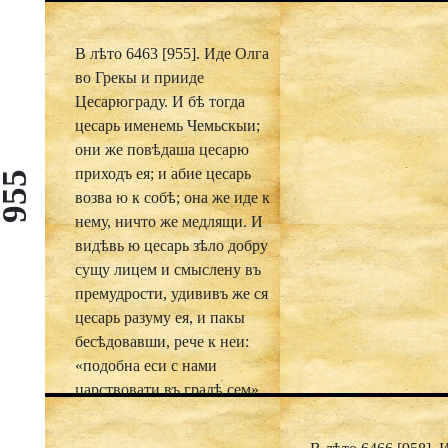
Александра лѣт 318
Александра до Хри
В лѣто 6463 [955]. Иде Олга
Рождества лѣт 333. 
во Грекы и прииде
Рождества Христова
Цесарюграду. И бѣ тогда
Констянтина царя 3
цесарь именемь Чемьскыи;
Констянтина до сег
они же повѣдаша цесарю
Михаила царя лѣт 
приходъ ея; и абие цесарь
955
же на преднее възв
возва ю к собѣ; она же иде к
и скажемь, что ся у
нему, ничто же медлящи. И
лѣта си.
видѣвь ю цесарь зѣло добру
сущу лицем и смыслену въ
Теги:
,
Адам
Библей
премудрости, удививъ же ся
,
,
персонаж
Моисей
Р
,
,
цесарь разуму ея, и пакы
Царь
Авраам
Дави
Константин I Велик
бесѣдовавши, рече к неи:
,
Соломон
Иерусали
«подобна еси с нами
,
Император
Алексан
царствовати въ градѣ сем».
,
Македонский
Михаи
,
,
852
6360
Она же разумѣвши, рече ко
цесарю: «Азъ погана есмь;