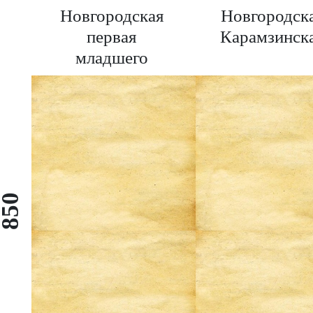
Новгородская
Новгородск
первая
Карамзинск
младшего
извода
850