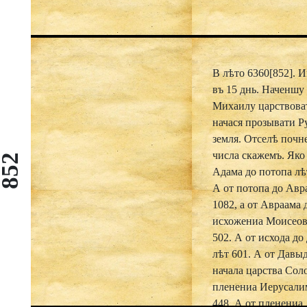
В лѣто 6360[852]. 
въ 15 днь. Наченшу
Михаилу царствова
начася прозывати Р
земля. Отселѣ почн
числа скажемъ. Яко
852
Адама до потопа лѣ
А от потопа до Авр
1082, а от Авраама 
исхожениа Моисеов
502. А от исхода д
лѣт 601. А от Давыд
начала царства Сол
пленениа Иерусали
448. А от пленениа 